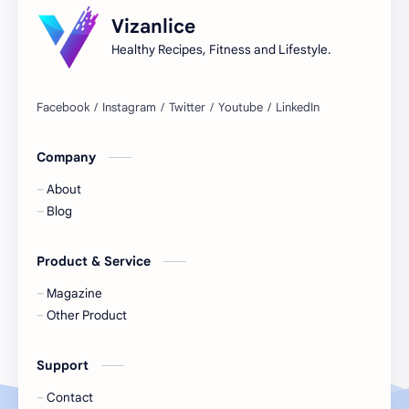
Vizanlice
Avocat
Baba au rhum
Healthy Recipes, Fitness and Lifestyle.
Banana split
Banane
Basilic
Bavarois
Company
Beauté
Beignets
About
Betterave
Bien-être
Blog
Bio
Biscuit épicé
Product & Service
Biscuits
Blessures
Magazine
Other Product
Boeuf
Boissons
Support
Bon à savoir
Bon marché
Contact