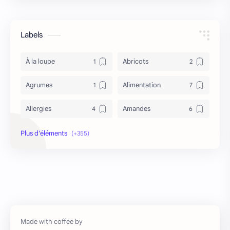
Labels
À la loupe
Abricots
Agrumes
Alimentation
Allergies
Amandes
Anémie
Antidépresseur
Antioxydant
Antironflement
Apithérapie
Asperge
Asthme
asthme et tabac
Astuces
Autres régimes