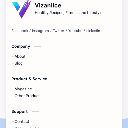
Vizanlice
Avocat
Baba au rhum
Healthy Recipes, Fitness and Lifestyle.
Banana split
Banane
Basilic
Bavarois
Company
Beauté
Beignets
About
Betterave
Bien-être
Blog
Bio
Biscuit épicé
Product & Service
Biscuits
Blessures
Magazine
Other Product
Boeuf
Boissons
Support
Bon à savoir
Bon marché
Contact
Bonne-mine
Bons gestes