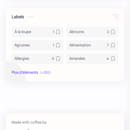
Labels
À la loupe
Abricots
Agrumes
Alimentation
Allergies
Amandes
Anémie
Antidépresseur
Antioxydant
Antironflement
Apithérapie
Asperge
Asthme
asthme et tabac
Astuces
Autres régimes