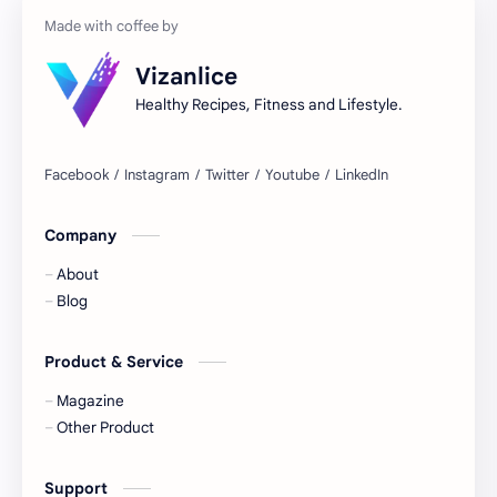
Astuces
Autres régimes
Vizanlice
Avocat
Baba au rhum
Healthy Recipes, Fitness and Lifestyle.
Banana split
Banane
Basilic
Bavarois
Company
Beauté
Beignets
About
Betterave
Bien-être
Blog
Bio
Biscuit épicé
Product & Service
Biscuits
Blessures
Magazine
Other Product
Boeuf
Boissons
Support
Bon à savoir
Bon marché