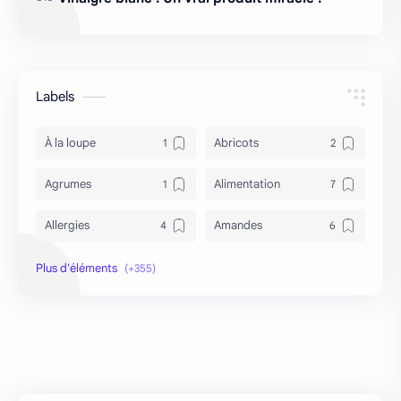
Labels
À la loupe
Abricots
Agrumes
Alimentation
Allergies
Amandes
Anémie
Antidépresseur
Antioxydant
Antironflement
Apithérapie
Asperge
Asthme
asthme et tabac