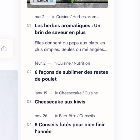
Les herbes aromatiques : Un
brin de saveur en plus
Elles donnent du peps aux plats les
plus simples. Seules ou mélangées,
fraîches ou sèches, elles sont à
consommer sans modération ! Les
…
6 façons de sublimer des restes
de poulet
Cheesecake aux kiwis
8 Conseils futés pour bien finir
l’année