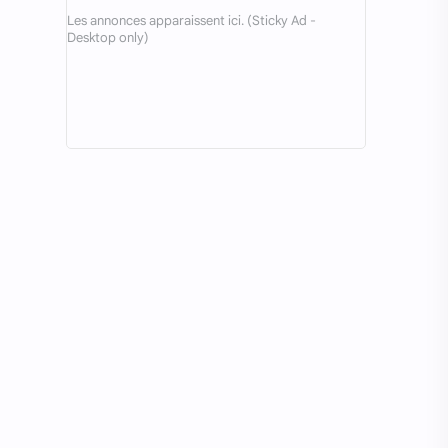
Astuces
Autres régimes
Avocat
Baba au rhum
Banana split
Banane
Basilic
Bavarois
Beauté
Beignets
Betterave
Bien-être
Bio
Biscuit épicé
Biscuits
Blessures
Boeuf
Boissons
Bon à savoir
Bon marché