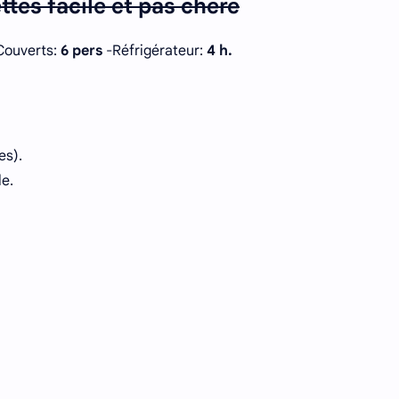
ttes facile et pas chère
ouverts:
6 pers
-Réfrigérateur:
4 h.
es).
le.