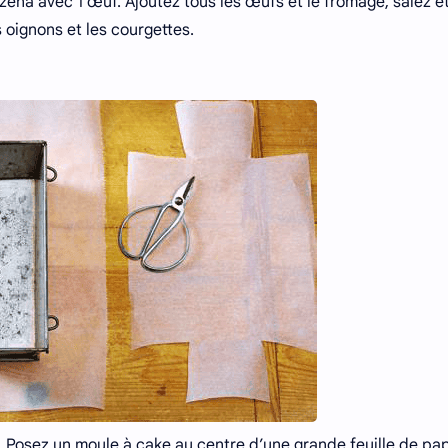
zena avec 1 œuf. Ajoutez tous les œufs et le fromage, salez e
s oignons et les courgettes.
). Posez un moule à cake au centre d’une grande feuille de pa