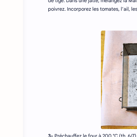
de tige. Dans une jatte, mélangez la Maï
poivrez. Incorporez les tomates, l’ail, le
3-
Préchauffez le four à 200 °C (th. 6/7