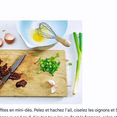
ites en mini-dés. Pelez et hachez l’ail, ciselez les oignons et