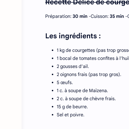
Recette Délice de courge
Préparation:
30 min
-Cuisson:
35 min
-C
Les ingrédients :
1 kg de courgettes (pas trop gross
1 bocal de tomates confites à l’hui
2 gousses d’ail.
2 oignons frais (pas trop gros).
5 œufs.
1 c. à soupe de Maïzena.
2 c. à soupe de chèvre frais.
15 g de beurre.
Sel et poivre.