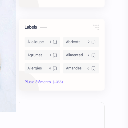
Labels
À la loupe
Abricots
Agrumes
Alimentation
Allergies
Amandes
Anémie
Antidépresseur
Antioxydant
Antironflement
Apithérapie
Asperge
Asthme
asthme et tabac