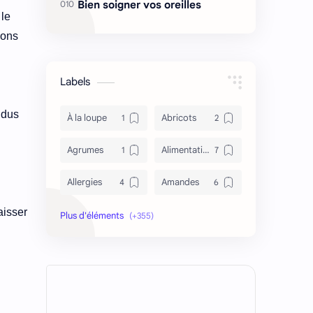
Bien soigner vos oreilles
 le
lons
Labels
ndus
À la loupe
Abricots
Agrumes
Alimentation
Allergies
Amandes
aisser
Anémie
Antidépresseur
Antioxydant
Antironflement
Apithérapie
Asperge
Asthme
asthme et tabac