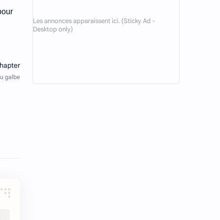
pour
Astuces
Autres régimes
Avocat
Baba au rhum
Banana split
Banane
Basilic
Bavarois
Beauté
Beignets
Betterave
Bien-être
Bio
Biscuit épicé
Biscuits
Blessures
Boeuf
Boissons