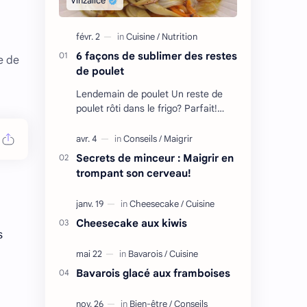
6 façons de sublimer des restes
e de
de poulet
Lendemain de poulet Un reste de
poulet rôti dans le frigo? Parfait!
Voici des recettes bien pensées et
adaptées aux besoins des coureurs.
[t…
Secrets de minceur : Maigrir en
trompant son cerveau!
Cheesecake aux kiwis
s
Bavarois glacé aux framboises