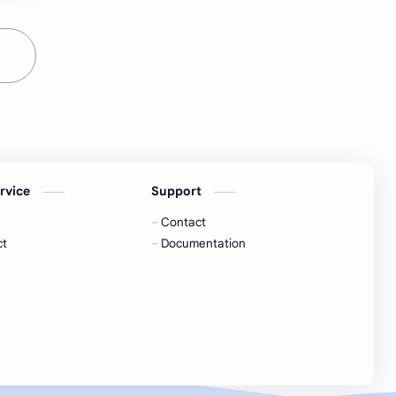
Cerneaux de noix
Champignons
Charlottes
Cheesecake
Chevelure
Cheveux
Chocolat
Chocolat blanc
Cholestérol
Chou blanc
ervice
Support
Chrono
Circulation sanguine
Contact
ct
Documentation
Citron
Citron vert
Clafoutis
Clémentines
Clous de girofle
Confiture
Confiture d'abricots
Conseils