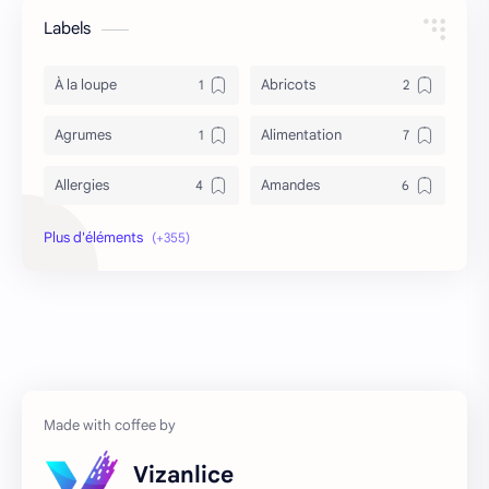
Labels
À la loupe
Abricots
Agrumes
Alimentation
Allergies
Amandes
Anémie
Antidépresseur
Antioxydant
Antironflement
Apithérapie
Asperge
Asthme
asthme et tabac
Astuces
Autres régimes
Vizanlice
Avocat
Baba au rhum