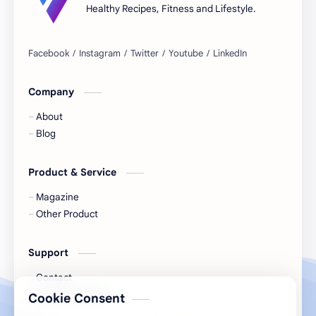
Healthy Recipes, Fitness and Lifestyle.
Banana split
Banane
Basilic
Bavarois
Company
Beauté
Beignets
About
Betterave
Bien-être
Blog
Bio
Biscuit épicé
Product & Service
Biscuits
Blessures
Magazine
Other Product
Boeuf
Boissons
Support
Bon à savoir
Bon marché
Contact
Bonne-mine
Bons gestes
Documentation
Cookie Consent