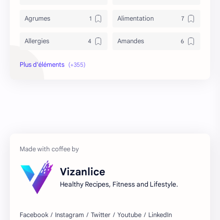
Agrumes
Alimentation
Allergies
Amandes
Anémie
Antidépresseur
Antioxydant
Antironflement
Apithérapie
Asperge
Asthme
asthme et tabac
Astuces
Autres régimes
Vizanlice
Avocat
Baba au rhum
Healthy Recipes, Fitness and Lifestyle.
Banana split
Banane