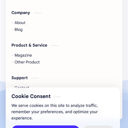
Basilic
Bavarois
Company
Beauté
Beignets
About
Betterave
Bien-être
Blog
Bio
Biscuit épicé
Product & Service
Biscuits
Blessures
Magazine
Other Product
Boeuf
Boissons
Support
Bon à savoir
Bon marché
Contact
Bonne-mine
Bons gestes
Documentation
Cookie Consent
We serve cookies on this site to analyze traffic,
Bourdaloue
Boxe
2026
‧
Vinzalice Magazine
‧ All rights reserved.
©
remember your preferences, and optimize your
experience.
Bras
Briochés